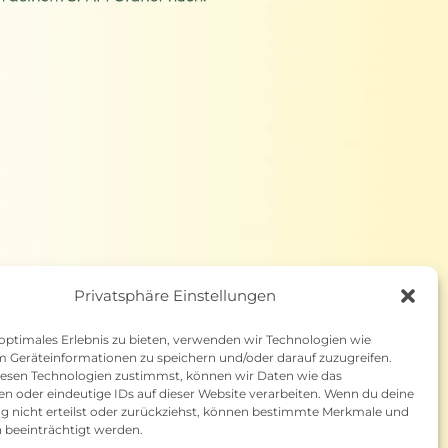
Privatsphäre Einstellungen
 optimales Erlebnis zu bieten, verwenden wir Technologien wie
DATENSCHUTZ
AGB
COOKIE-RICHTLINIE (EU)
m Geräteinformationen zu speichern und/oder darauf zuzugreifen.
esen Technologien zustimmst, können wir Daten wie das
©2026 NICE* WEBDESIGN AGENTUR
en oder eindeutige IDs auf dieser Website verarbeiten. Wenn du deine
ung nicht erteilst oder zurückziehst, können bestimmte Merkmale und
 beeinträchtigt werden.