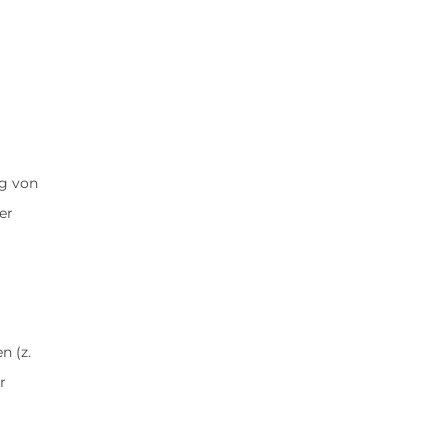
ng von
er
n (z.
r
e