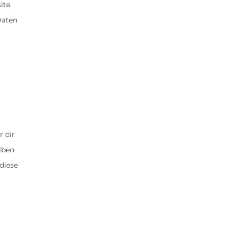
ite,
Daten
r dir
lben
diese