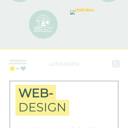

LEISTUNGEN
WEB-
DESIGN