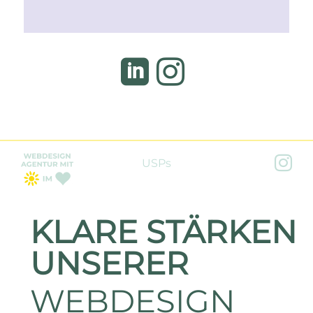



USPs
KLARE STÄRKEN
UNSERER
WEBDESIGN