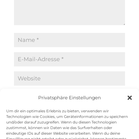
Name, E-Mail-Adresse und Website in
Privatsphäre Einstellungen
diesem Browser für meinen nächsten
Um dir ein optimales Erlebnis zu bieten, verwenden wir
Kommentar speichern.
Technologien wie Cookies, um Geräteinformationen zu speichern
und/oder darauf zuzugreifen. Wenn du diesen Technologien
zustimmst, können wir Daten wie das Surfverhalten oder
eindeutige IDs auf dieser Website verarbeiten. Wenn du deine
A
Einwillligung nicht erteilst oder zurückziehst, können bestimmte